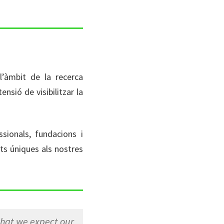
’àmbit de la recerca
nsió de visibilitzar la
sionals, fundacions i
ts úniques als nostres
 that we expect our