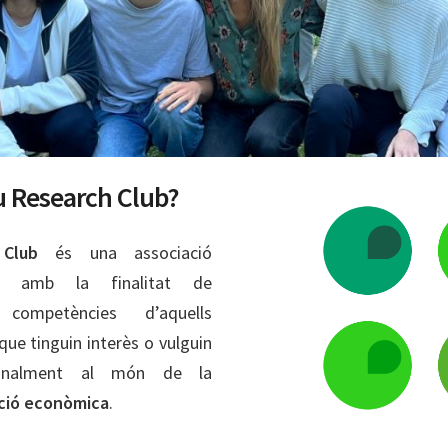
 Research Club?
Club
és una associació
ada amb la finalitat de
competències d’aquells
que tinguin interès o vulguin
sionalment al món de la
ció econòmica
.