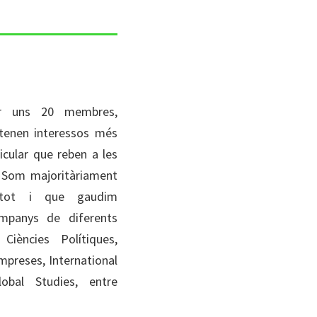
er uns 20 membres,
tenen interessos més
icular que reben a les
. Som majoritàriament
s tot i que gaudim
mpanys de diferents
iències Polítiques,
mpreses, International
obal Studies, entre