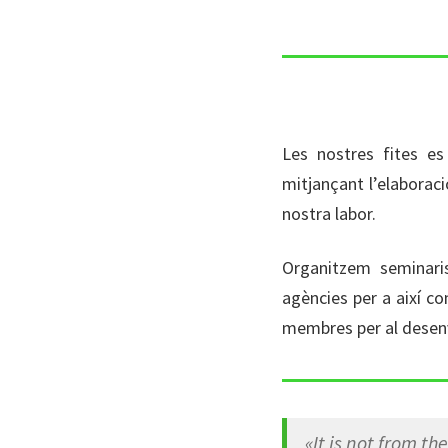
Les nostres fites e
mitjançant l’elaboraci
nostra labor.
Organitzem seminaris
agències per a així c
membres per al desenv
«
It is not from t