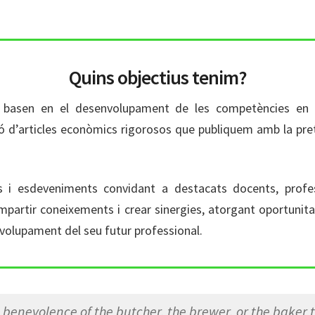
Quins objectius tenim?
s basen en el desenvolupament de les competències en l
ó d’articles econòmics rigorosos que publiquem amb la prete
 i esdeveniments convidant a destacats docents, profes
ompartir coneixements i crear sinergies, atorgant oportunita
olupament del seu futur professional.
he benevolence of the butcher, the brewer, or the baker