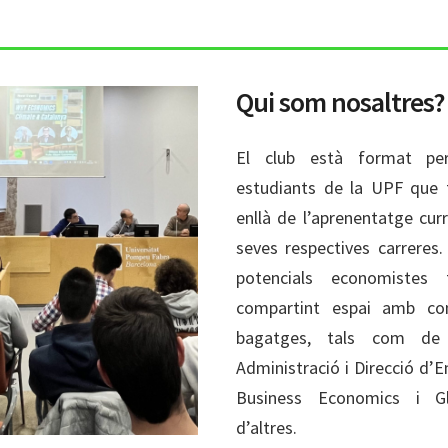
Qui som nosaltres?
El club està format p
estudiants de la UPF que 
enllà de l’aprenentatge curr
seves respectives carreres
potencials economiste
compartint espai amb co
bagatges, tals com de C
Administració i Direcció d’E
Business Economics i Gl
d’altres.