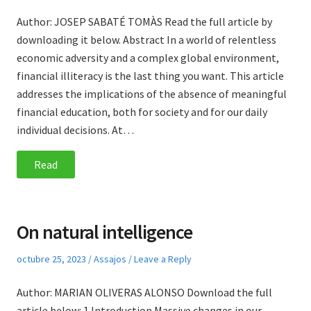
on
in
Author: JOSEP SABATÉ TOMÀS Read the full article by
downloading it below. Abstract In a world of relentless
economic adversity and a complex global environment,
financial illiteracy is the last thing you want. This article
addresses the implications of the absence of meaningful
financial education, both for society and for our daily
individual decisions. At…
Read
On natural intelligence
Posted
Posted
octubre 25, 2023
Assajos
Leave a Reply
on
in
Author: MARIAN OLIVERAS ALONSO Download the full
article below: 1 Introduction Massive changes in our