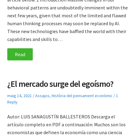
behavioral patterns are undoubtedly imminent within the
next few years, given that most of the limited and flawed
human thinking processes may soon be replaced by AI.
These new technologies have baffled the world with their
capabilities and skills to…
Read
¿El mercado surge del egoísmo?
Posted
Posted
maig 14, 2021
Assajos
,
Història del pensament econòmic
1
on
in
Reply
Autor: LUIS SANAGUSTÍN BALLESTEROS Descarga el
artículo completo en PDF a continuación: Muchos son los
economistas que definen la economía como una ciencia