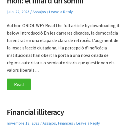
món: el final d’un somni
Posted
Posted
juliol 22, 2025
Assajos
Leave a Reply
on
in
Author: ORIOL WEY Read the full article by downloading it
below. Introducció En les darreres dècades, la democràcia
ha entrat en una etapa de clara de retrocés. L’augment de
la insatisfacció ciutadana, i la percepció d’ineficàcia
institucional han obert la porta a una nova onada de
règims autoritaris o semiautoritaris que qüestionen els
valors liberals…
Read
Financial illiteracy
Posted
Posted
novembre 13, 2023
Assajos
,
Finances
Leave a Reply