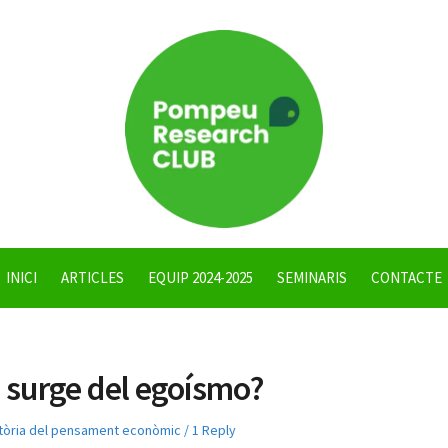
INICI
ARTICLES
EQUIP 2024-2025
SEMINARIS
CONTACTE
 surge del egoísmo?
tòria del pensament econòmic
1 Reply