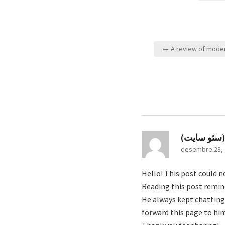
Navegació
← A review of moder
d'entrades
 (سئو سایت
desembre 28, 
Hello! This post could n
Reading this post remi
He always kept chatting 
forward this page to him.