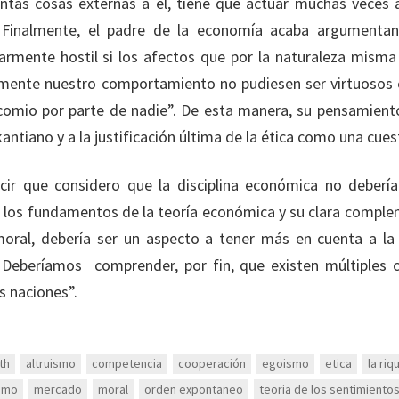
antas cosas externas a él, tiene que actuar muchas veces
. Finalmente, el padre de la economía acaba argumentan
armente hostil si los afectos que por la naturaleza mism
mente nuestro comportamiento no pudiesen ser virtuosos e
comio por parte de nadie”. De esta manera, su pensamiento
antiano y a la justificación última de la ética como una cues
cir que considero que la disciplina económica no debería
r los fundamentos de la teoría económica y su clara compl
 moral, debería ser un aspecto a tener más en cuenta a la
Deberíamos comprender, por fin, que existen múltiples c
s naciones”.
th
altruismo
competencia
cooperación
egoismo
etica
la ri
ismo
mercado
moral
orden expontaneo
teoria de los sentimiento