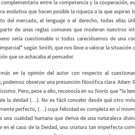
complementaria entre la competencia y la cooperación, es
a evolutiva que hacen posible la riqueza a la que aspiran lo
to del mercado, el lenguaje o el derecho, todas ellas úti
partir de unas reglas comunes que moderan nuestros int
eno sería cuestionable si todos careciésemos de una con
parcial” según Smith, que nos lleve a valorar la situación de
ción que se achacaba al pensador.
ás en la opinión del autor con respecto al cuestion
a, podemos observar una presunción filosófica clara. Adam Sm
olicismo. Pero, pese a ello, reconocía en su
Teoría
que “la ben
o de la deidad (…). No es fácil concebir desde qué otro móv
mente perfecto, (…) cuya felicidad es completa en sí mism
s una cualidad humana que deriva de una naturaleza divina.
e en el caso de la Deidad, una criatura tan imperfecta co