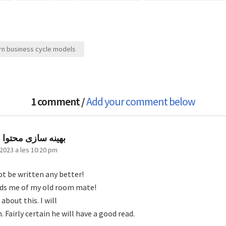
n business cycle models
1 comment /
Add your comment below
ha
بهینه سازی محتوا)
dit:
2023 a les 10:20 pm
ot be written any better!
nds me of my old room mate!
about this. I will
 Fairly certain he will have a good read.