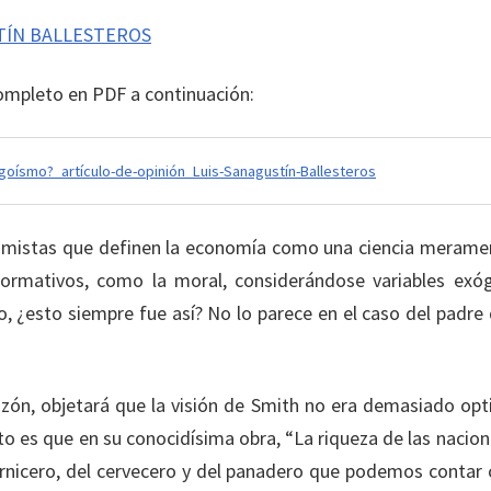
TÍN BALLESTEROS
completo en PDF a continuación:
goísmo?_artículo-de-opinión_Luis-Sanagustín-Ballesteros
mistas que definen la economía como una ciencia meramente
normativos, como la moral, considerándose variables exó
go, ¿esto siempre fue así? No lo parece en el caso del padr
 razón, objetará que la visión de Smith no era demasiado opt
to es que en su conocidísima obra, “La riqueza de las nacion
arnicero, del cervecero y del panadero que podemos contar 