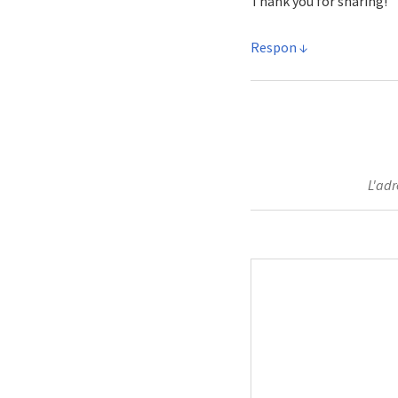
Thank you for sharing!
Respon
L'adr