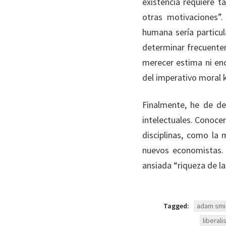
existencia requiere t
otras motivaciones”
humana sería particul
determinar frecuente
merecer estima ni en
del imperativo moral k
Finalmente, he de de
intelectuales. Conoce
disciplinas, como la
nuevos economistas. 
ansiada “riqueza de la
Tagged:
adam smi
liberal