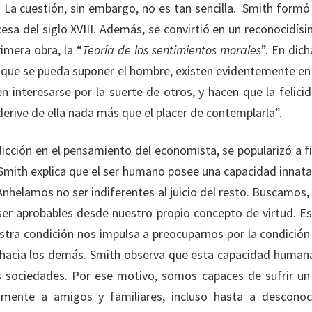
”. La cuestión, sin embargo, no es tan sencilla. Smith form
cesa del siglo XVIII. Además, se convirtió en un reconocidís
rimera obra, la “
Teoría de los sentimientos morales
”. En dich
que se pueda suponer el hombre, existen evidentemente en
n interesarse por la suerte de otros, y hacen que la felici
erive de ella nada más que el placer de contemplarla”.
icción en el pensamiento del economista, se popularizó a fin
mith explica que el ser humano posee una capacidad innata
Anhelamos no ser indiferentes al juicio del resto. Buscamos,
 ser aprobables desde nuestro propio concepto de virtud. Es 
tra condición nos impulsa a preocuparnos por la condición d
 hacia los demás. Smith observa que esta capacidad human
s sociedades. Por ese motivo, somos capaces de sufrir un 
amente a amigos y familiares, incluso hasta a desconoc