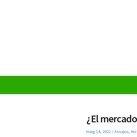
Skip
to
content
Pompeu
Research
Club
¿El mercado
Posted
Posted
maig 14, 2021
Assajos
,
His